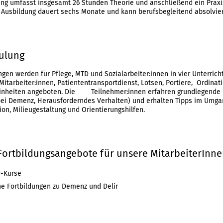
ung umfasst insgesamt 26 Stunden Theorie und anschließend ein Praxi
e Ausbildung dauert sechs Monate und kann berufsbegleitend absolvie
ulung
gen werden für Pflege, MTD und Sozialarbeiter:innen in vier Unterri
Mitarbeiter:innen, Patiententransportdienst, Lotsen, Portiere, Ordina
seinheiten angeboten. Die
Teilnehmer:innen erfahren grundlegende I
ei Demenz, Herausforderndes Verhalten) und erhalten Tipps im Umgan
n, Milieugestaltung und Orientierungshilfen.
Fortbildungsangebote für unsere MitarbeiterInn
r-Kurse
e Fortbildungen zu Demenz und Delir