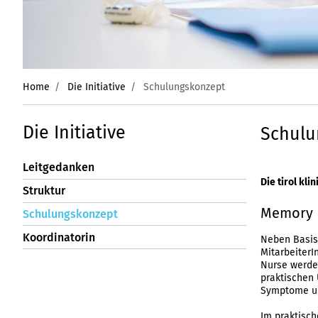
Home
Die Initiative
Schulungskonzept
Die Initiative
Schulu
Leitgedanken
Die tirol kl
Struktur
Memory 
Schulungskonzept
Koordinatorin
Neben Basiss
MitarbeiterI
Nurse werden
praktischen 
Symptome un
Im praktisch