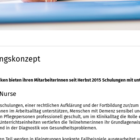
ngskonzept
iniken bieten ihren MitarbeiterInnen seit Herbst 2015 Schulungen mit 
Nurse
chulungen, einer rechtlichen Aufklärung und der Fortbildung zur/zum
nnen im Arbeitsalltag unterstützen, Menschen mit Demenz sensibel un
 Pflegepersonen professionell geschult, um im Klinikalltag die Rolle
Unterrichtseinheiten vertiefen die Teilnehmer:innen ihr Grundlagenwi
d in der Diagnostik von Gesundheitsproblemen.
en Teil werden in Kleingruppen konkrete Fallbeispiele ausgearbeitet u