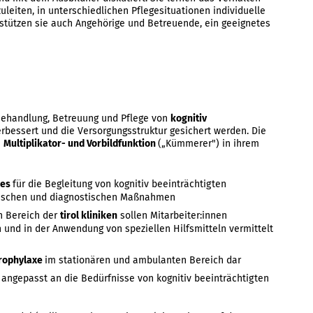
leiten, in unterschiedlichen Pflegesituationen individuelle
erstützen sie auch Angehörige und Betreuende, ein geeignetes
Behandlung, Betreuung und Pflege von
kognitiv
erbessert und die Versorgungsstruktur gesichert werden. Die
e
Multiplikator- und Vorbildfunktion
(„Kümmerer") in ihrem
des
für die Begleitung von kognitiv beeinträchtigten
eutischen und diagnostischen Maßnahmen
n Bereich der
tirol kliniken
sollen Mitarbeiter:innen
und in der Anwendung von speziellen Hilfsmitteln vermittelt
prophylaxe
im stationären und ambulanten Bereich dar
n
angepasst an die Bedürfnisse von kognitiv beeinträchtigten