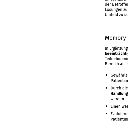
der Betroffe
Lösungen
Umfeld zu sc
Memory 
In Ergänzun
beeinträchti
Teilnehmer:
Bereich aus:
Gewährle
Patient:i
Durch di
Handlun
werden
Einen wes
Evaluier
PatientI