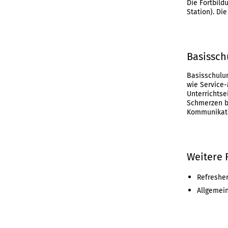
Die Fortbild
Station). Di
Basissch
Basisschulun
wie Service-
Unterricht
Schmerzen b
Kommunikatio
Weitere 
Refreshe
Allgemein