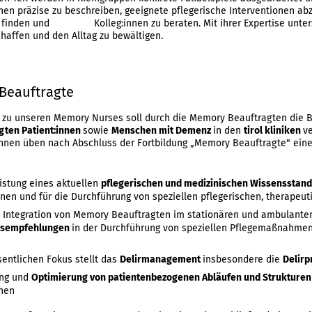
nen präzise zu beschreiben, geeignete pflegerische Interventionen abzu
 zu finden und
Kolleg:innen zu beraten. Mit ihrer Expertise unt
haffen und den Alltag zu bewältigen.
Beauftragte
g zu unseren Memory Nurses soll durch die Memory Beauftragten die 
gten Patient:innen
sowie
Menschen mit Demenz
in den
tirol kliniken
v
innen üben nach Abschluss der Fortbildung „Memory Beauftragte" ein
istung eines aktuellen
pflegerischen und medizinischen Wissensstan
nnen und für die Durchführung von speziellen pflegerischen, therap
e Integration von Memory Beauftragten im stationären und ambulante
gsempfehlungen
in der Durchführung von speziellen Pflegemaßnahmen 
entlichen Fokus stellt das
Delirmanagement
insbesondere die
Delir
ung und
Optimierung von patientenbezogenen Abläufen und Strukture
nnen