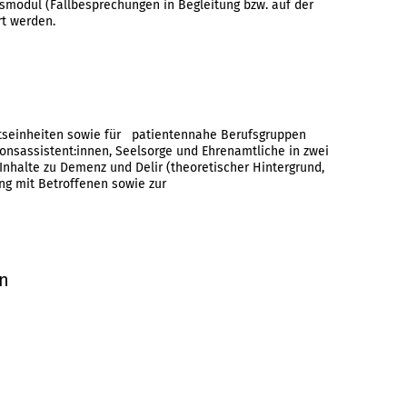
smodul (Fallbesprechungen in Begleitung bzw. auf der
rt werden.
chtseinheiten sowie für patientennahe Berufsgruppen
tionsassistent:innen, Seelsorge und Ehrenamtliche in zwei
nhalte zu Demenz und Delir (theoretischer Hintergrund,
g mit Betroffenen sowie zur
en