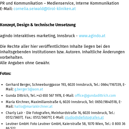
PR und Kommunikation – Medienservice, Interne Kommunikation
E-Mail:
cornelia.seiwald@tirol-kliniken.at
Konzept, Design & technische Umsetzung
agindo interaktives marketing, Innsbruck -
www.agindo.at
Die Rechte aller hier veröffentlichten Inhalte liegen bei den
inhaltsgebenden Institutionen bzw. Autoren. Inhaltliche Änderungen
vorbehalten.
Alle Angaben ohne Gewähr.
Fotos:
Gerhard Berger, Schneeburggasse 193, 6020 Innsbruck, Tel.: 0664/1167339, E-
Mail:
g.berger3@aon.at
Gunda Dittrich, Tel.:+43 650 567 1978, E-Mail:
office@gundadittrich.com
Maria Kirchner, Maximilianstraße 6, 6020 Innsbruck, Tel: 0650/9840518, E-
Mail:
hallo@mariakirchner.at
Charly Lair - Die Fotografen, Meinhardstraße 16, 6020 Innsbruck, Tel.:
0512/56077, Fax.: 0512/560717, E-Mail:
studio@diefotografen.at
Leutner GmbH: Foto Leutner GmbH, Kaierstraße 58, 1070 Wien, Tel.: 0 800 36
86 522